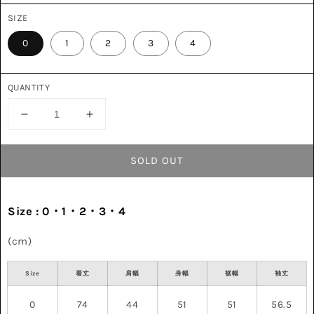
常
SIZE
価
格
0
1
2
3
4
QUANTITY
L/S
L/S
Shirt
Shirt
Black
Black
SOLD OUT
001
001
の
の
数
数
Size : 0・1・2・3・4
量
量
を
を
(cm)
減
増
ら
や
Size
着丈
肩幅
身幅
裾幅
袖丈
す
す
0
74
44
51
51
56.5