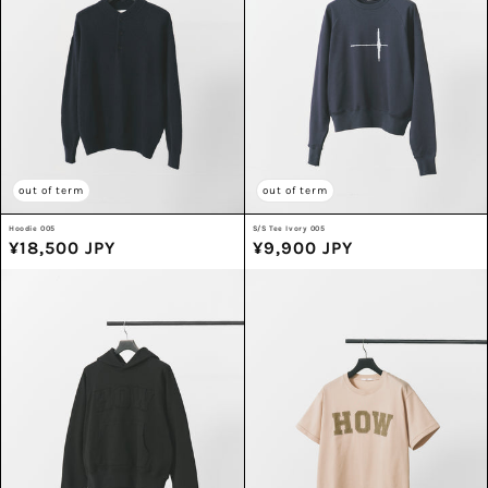
out of term
out of term
Hoodie 005
S/S Tee Ivory 005
通
¥18,500 JPY
通
¥9,900 JPY
常
常
価
価
格
格