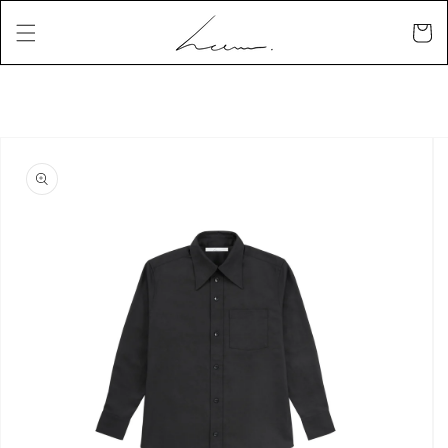
コンテ
カ
ンツに
ー
進む
ト
商品情
報にス
キップ