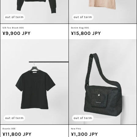
out of term
out of term
S/S Tee Black 005
Denim Bag 005
通
¥9,900 JPY
通
¥15,800 JPY
常
常
価
価
格
格
out of term
out of term
Beanie 005
how Pins
通
¥11,800 JPY
通
¥1,300 JPY