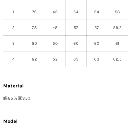
1
76
46
54
54
58
2
78
48
57
57
59.5
3
80
50
60
60
61
4
82
52
63
63
62.5
Material
綿65％麻35%
Model