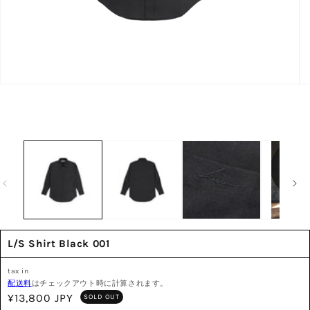
モ
モ
ー
ー
ダ
ダ
ル
ル
で
で
メ
メ
デ
デ
ィ
ィ
ア
ア
(1)
(2)
を
を
開
開
く
く
L/S Shirt Black 001
tax in
配送料
はチェックアウト時に計算されます。
通
¥13,800 JPY
SOLD OUT