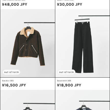
Fake Mouton Jacket 005
Baker? Pants 005
通
¥48,000 JPY
通
¥30,000 JPY
常
常
価
価
格
格
out of term
out of term
Sweater 005
Sweatshirt 005
通
¥16,500 JPY
通
¥18,900 JPY
常
常
価
価
格
格